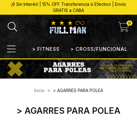
¡6 Sin Interés! | 15% OFF Transferencia ó Efectivo | Envío
GRATIS a CABA
0
> FITNESS
> CROSS/FUNCIONAL
>
Inicio
> AGARRES PARA POLEA
> AGARRES PARA POLEA