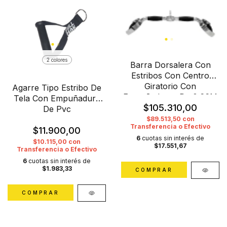
2 colores
Barra Dorsalera Con
Estribos Con Centro
Giratorio Con
Agarre Tipo Estribo De
Empuñaduras De 0.66M
Tela Con Empuñadura
$105.310,00
De Pvc
$89.513,50
con
Transferencia o Efectivo
$11.900,00
6
cuotas sin interés de
$10.115,00
con
$17.551,67
Transferencia o Efectivo
6
cuotas sin interés de
$1.983,33
COMPRAR