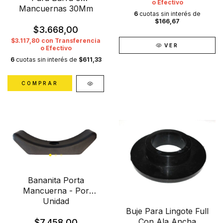
o Efectivo
Mancuernas 30Mm
6
cuotas sin interés de
$166,67
$3.668,00
$3.117,80
con
Transferencia
VER
o Efectivo
6
cuotas sin interés de
$611,33
Bananita Porta
Mancuerna - Por
Unidad
Buje Para Lingote Full
Con Ala Ancha
$7.458,00