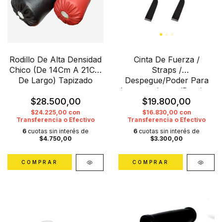
Rodillo De Alta Densidad
Cinta De Fuerza /
Chico (De 14Cm A 21Cm
Straps /
De Largo) Tapizado
Despegue/Poder Para
Levantamientos/Dominada
$28.500,00
Crossfit Por Par
$19.800,00
$24.225,00
con
$16.830,00
con
Transferencia o Efectivo
Transferencia o Efectivo
6
cuotas sin interés de
6
cuotas sin interés de
$4.750,00
$3.300,00
COMPRAR