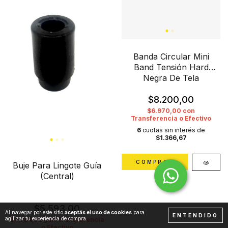
Banda Circular Mini
Band Tensión Hard
Negra De Tela
$8.200,00
$6.970,00
con
Transferencia o Efectivo
6
cuotas sin interés de
$1.366,67
Buje Para Lingote Guía
(Central)
$5.593,00
Al navegar por este sitio
aceptás el uso de cookies
para
ENTENDIDO
agilizar tu experiencia de compra.
$4.754,05
con
Transferencia
o Efectivo