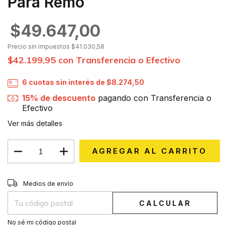
Para Remo
$49.647,00
Precio sin impuestos
$41.030,58
$42.199,95
con
Transferencia o Efectivo
6
cuotas sin interés de
$8.274,50
15% de descuento
pagando con Transferencia o
Efectivo
Ver más detalles
CAMBIAR CP
Entregas para el CP:
Medios de envío
CALCULAR
No sé mi código postal