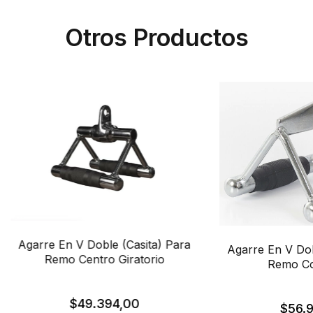
Otros Productos
Agarre En V Doble (Casita) Para
Agarre En V Dob
Remo Centro Giratorio
Remo C
$49.394,00
$56.9