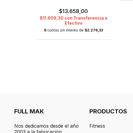
$13.658,00
m Diámetro
Gimnasio
$11.609,30
con
Transferencia o
Efectivo
6
cuotas sin interés de
$2.276,33
0
sferencia o
de
$666,67
FULL MAK
PRODUCTOS
Nos dedicamos desde el año
Fitness
2003 a la fabricación,