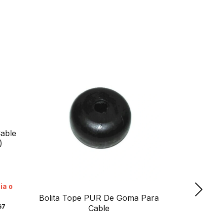
able
)
ia o
Bolita Tope PUR De Goma Para
Cable D
67
Cable
Con Recub