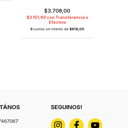
$3.708,00
$
$3.151,80
con
Transferencia o
$13.425,7
Efectivo
6
cuotas sin interés de
$618,00
6
cuotas s
TÁNOS
SEGUINOS!
7467067