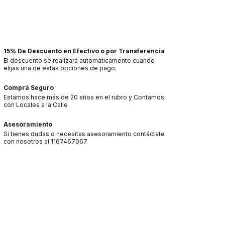
ciá sesión
y usá tus datos de entrega
sé mi código postal
15% De Descuento en Efectivo o por Transferencia
El descuento se realizará automáticamente cuando
elijas una de estas opciones de pago.
Comprá Seguro
Estamos hace más de 20 años en el rubro y Contamos
con Locales a la Calle
Asesoramiento
Si tienes dudas o necesitas asesoramiento contáctate
con nosotros al 1167467067