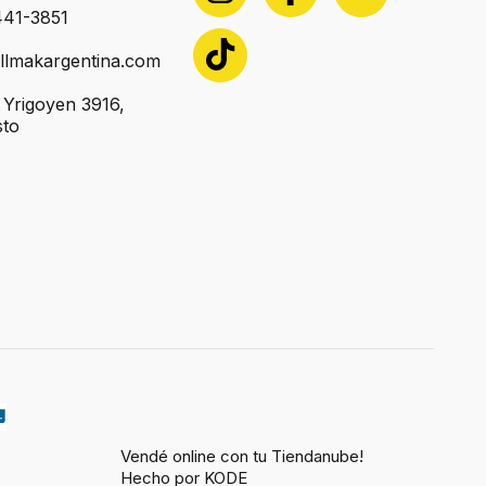
441-3851
llmakargentina.com
o Yrigoyen 3916,
sto
Vendé online con tu Tiendanube!
Hecho por KODE