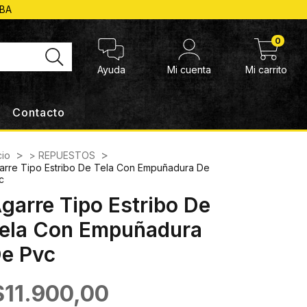
ABA
0
Ayuda
Mi cuenta
Mi carrito
Contacto
>
>
cio
> REPUESTOS
arre Tipo Estribo De Tela Con Empuñadura De
c
garre Tipo Estribo De
ela Con Empuñadura
e Pvc
$11.900,00