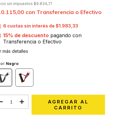
ecio sin impuestos
$9.834,71
10.115,00
con
Transferencia o Efectivo
6
cuotas sin interés de
$1.983,33
15% de descuento
pagando con
Transferencia o Efectivo
r más detalles
or:
Negro
Medios de envío
CAMBIAR CP
regas para el CP:
CALCULAR