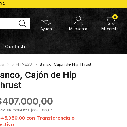
ABA
0
Ayuda
Mi cuenta
Mi carrito
Contacto
>
>
cio
> FITNESS
Banco, Cajón de Hip Thrust
anco, Cajón de Hip
hrust
$407.000,00
ecio sin impuestos
$336.363,64
345.950,00
con
Transferencia o
ectivo