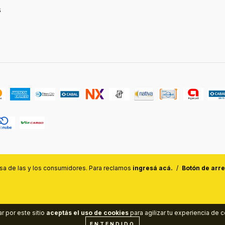
s
a de las y los consumidores. Para reclamos
ingresá acá.
/
Botón de arr
r por este sitio
aceptás el uso de cookies
para agilizar tu experiencia de 
ENTENDIDO