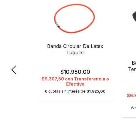
Banda Circular De Látex
Tubular
B
Ten
$10.950,00
$9.307,50
con
Transferencia o
Efectivo
ar De 60 Cm
6
cuotas sin interés de
$1.825,00
ht (Fucsia)
$6.
6
0
sferencia o
de
$753,00