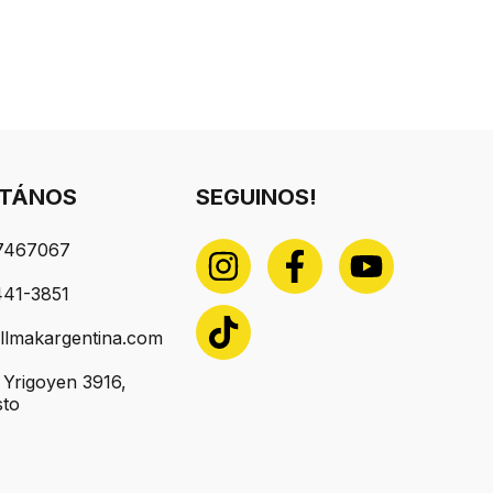
TÁNOS
SEGUINOS!
7467067
441-3851
llmakargentina.com
o Yrigoyen 3916,
sto