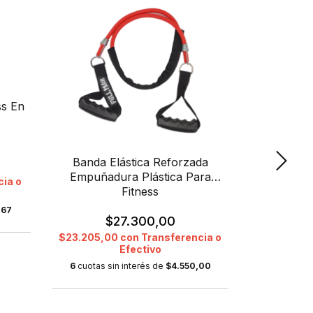
15
%
OFF
ss En
Banda C
Banda Elástica Reforzada
Tubul
Empuñadura Plástica Para
cia o
Fitness
$10.95
,67
$27.300,00
$7.936,4
$23.205,00
con
Transferencia o
Efectivo
6
cuotas s
6
cuotas sin interés de
$4.550,00