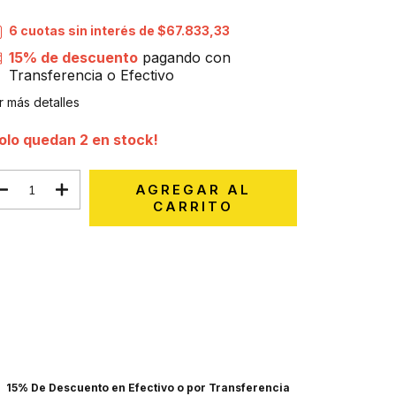
6
cuotas sin interés de
$67.833,33
15% de descuento
pagando con
Transferencia o Efectivo
r más detalles
olo quedan
2
en stock!
Medios de envío
CAMBIAR CP
regas para el CP:
CALCULAR
ciá sesión
y usá tus datos de entrega
sé mi código postal
15% De Descuento en Efectivo o por Transferencia