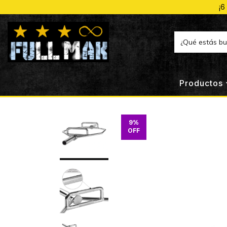
¡6
Productos
9
%
OFF