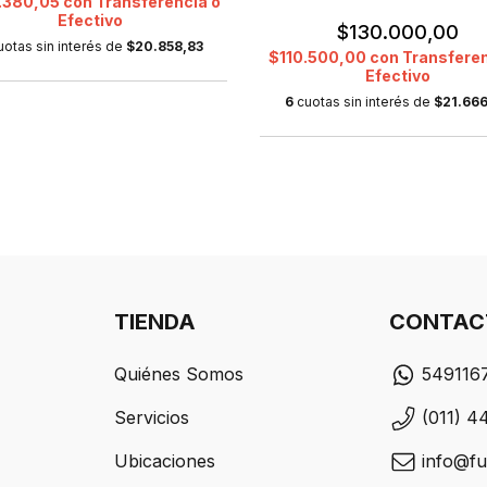
.380,05
con
Transferencia o
Efectivo
$130.000,00
uotas sin interés de
$20.858,83
$110.500,00
con
Transferen
Efectivo
6
cuotas sin interés de
$21.666
TIENDA
CONTAC
Quiénes Somos
549116
Servicios
(011) 4
Ubicaciones
info@fu