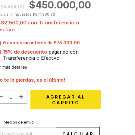
$450.000,00
94.454,00
ecio sin impuestos
$371.900,83
382.500,00
con
Transferencia o
ectivo
6
cuotas sin interés de
$75.000,00
15% de descuento
pagando con
Transferencia o Efectivo
r más detalles
o te lo pierdas, es el último!
CAMBIAR CP
regas para el CP:
Medios de envío
CALCULAR