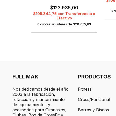
sferencia o
$106
$123.935,00
$17.994,50
6
c
$105.344,75
con
Transferencia o
Efectivo
6
cuotas sin interés de
$20.655,83
FULL MAK
PRODUCTOS
Nos dedicamos desde el año
Fitness
2003 a la fabricación,
refacción y mantenimiento
Cross/Funcional
de equipamientos y
accesorios para Gimnasios,
Barras y Discos
Clubes, Box de CrossFit y