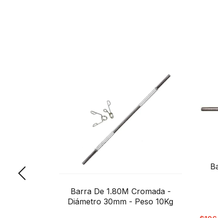
Rosca De
B
30mm - 9Kg
Barra De 1.80M Cromada -
Diámetro 30mm - Peso 10Kg
00