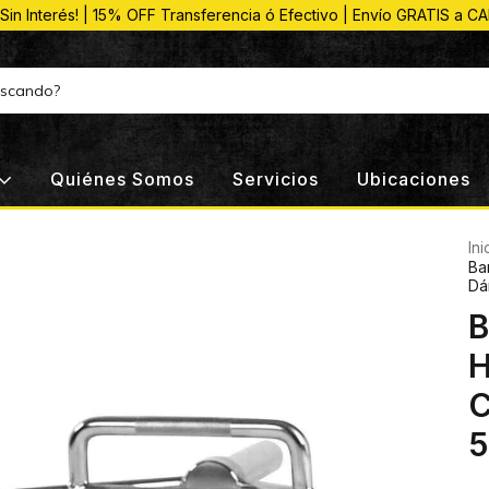
 Sin Interés! | 15% OFF Transferencia ó Efectivo | Envío GRATIS a C
Quiénes Somos
Servicios
Ubicaciones
Ini
Ba
Dá
B
H
C