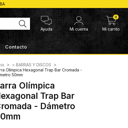
ABA
0
Ayuda
Mi cuenta
Mi carrito
Contacto
>
>
cio
> BARRAS Y DISCOS
rra Olímpica Hexagonal Trap Bar Cromada -
metro 50mm
arra Olímpica
exagonal Trap Bar
romada - Dámetro
50mm