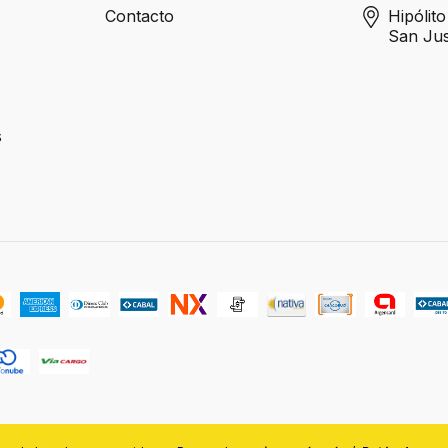
Contacto
Hipólit
San Ju
s