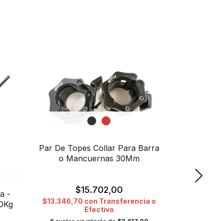
Par De Topes Collar Para Barra
o Mancuernas 30Mm
$15.702,00
a -
Par De Top
$13.346,70
con
Transferencia o
0Kg
Efectivo
o Ma