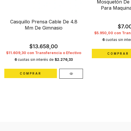
Mosquetón De 
Para Maquina
Casquillo Prensa Cable De 4.8
$7.0
Mm De Gimnasio
$5.950,00
con
Tran
6
cuotas sin int
$13.658,00
$11.609,30
con
Transferencia o Efectivo
6
cuotas sin interés de
$2.276,33