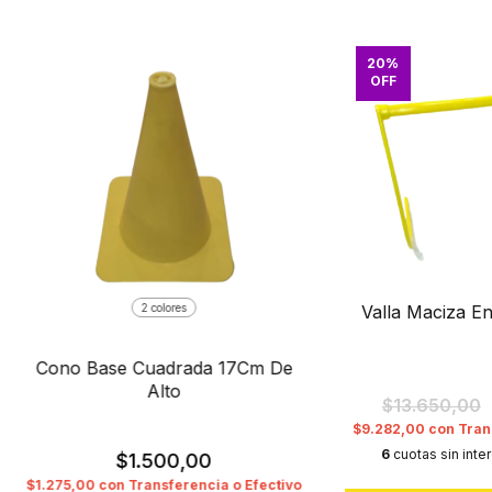
20
%
OFF
2 colores
Valla Maciza E
Cono Base Cuadrada 17Cm De
Alto
$13.650,00
$9.282,00
con
Tran
6
cuotas sin inte
$1.500,00
$1.275,00
con
Transferencia o Efectivo