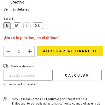
Efectivo
Ver más detalles
Talle:
S
S
M
L
XL
¡No te lo pierdas, es el último!
CAMBIAR CP
Entregas para el CP:
Medios de envío
CALCULAR
No sé mi código postal
15% De Descuento en Efectivo o por Transferencia
El descuento se realizará automáticamente cuando elijas una de