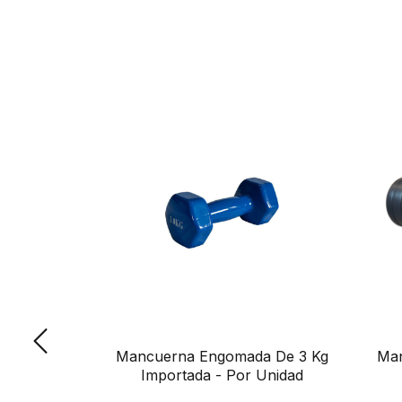
a De 1Kg -
Mancuerna Engomada De 3 Kg
Man
d
Importada - Por Unidad