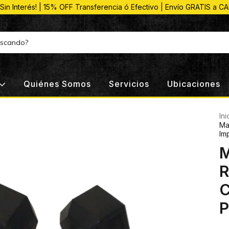
 Sin Interés! | 15% OFF Transferencia ó Efectivo | Envío GRATIS a C
Quiénes Somos
Servicios
Ubicaciones
Ini
Ma
Im
M
R
C
P