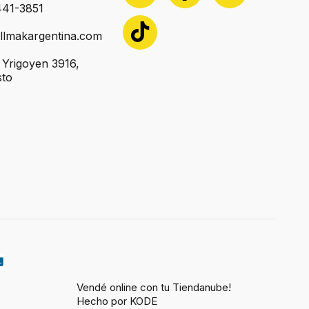
441-3851
llmakargentina.com
o Yrigoyen 3916,
sto
Vendé online con tu Tiendanube!
Hecho por KODE