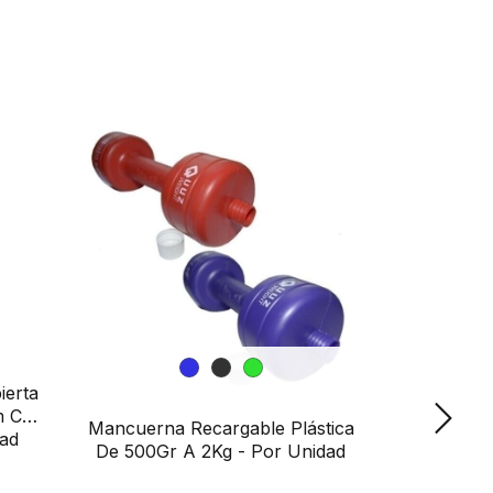
erta
Mancuern
m Con
De 30
Mancuerna Recargable Plástica
dad
De 500Gr A 2Kg - Por Unidad
$