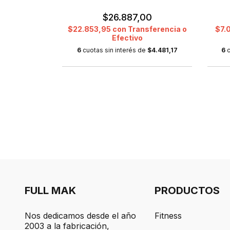
0
$26.887,00
ferencia o
$22.853,95
con
Transferencia o
$7.
Efectivo
de
$580,33
6
cuotas sin interés de
$4.481,17
6
c
FULL MAK
PRODUCTOS
Nos dedicamos desde el año
Fitness
2003 a la fabricación,