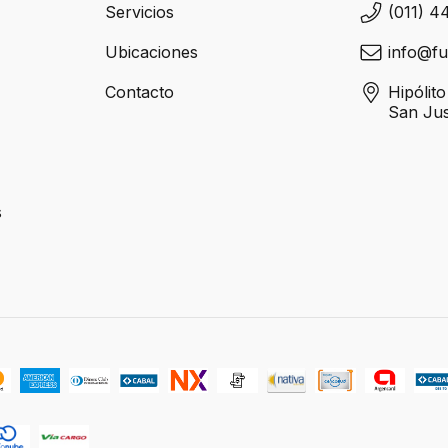
Servicios
(011) 4
Ubicaciones
info@fu
Contacto
Hipólit
San Ju
s