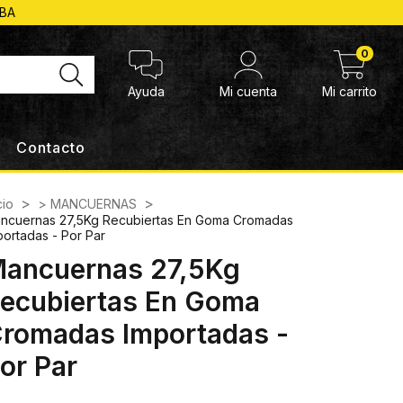
ABA
0
Ayuda
Mi cuenta
Mi carrito
Contacto
>
>
cio
> MANCUERNAS
ncuernas 27,5Kg Recubiertas En Goma Cromadas
portadas - Por Par
ancuernas 27,5Kg
ecubiertas En Goma
romadas Importadas -
or Par