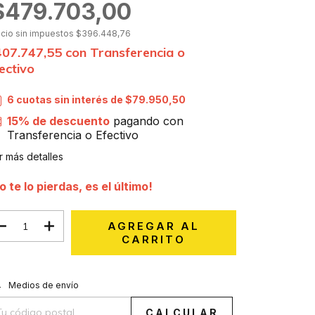
$479.703,00
ecio sin impuestos
$396.448,76
407.747,55
con
Transferencia o
ectivo
6
cuotas sin interés de
$79.950,50
15% de descuento
pagando con
Transferencia o Efectivo
r más detalles
o te lo pierdas, es el último!
CAMBIAR CP
regas para el CP:
Medios de envío
CALCULAR