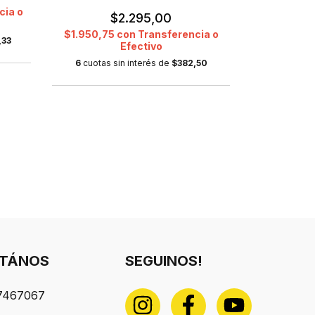
cia o
$25.080,1
$2.295,00
$1.950,75
con
Transferencia o
,33
6
cuotas s
Efectivo
6
cuotas sin interés de
$382,50
TÁNOS
SEGUINOS!
7467067