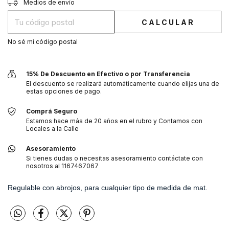
Entregas para el CP:
Medios de envío
CALCULAR
No sé mi código postal
15% De Descuento en Efectivo o por Transferencia
El descuento se realizará automáticamente cuando elijas una de
estas opciones de pago.
Comprá Seguro
Estamos hace más de 20 años en el rubro y Contamos con
Locales a la Calle
Asesoramiento
Si tienes dudas o necesitas asesoramiento contáctate con
nosotros al 1167467067
Regulable con abrojos, para cualquier tipo de medida de mat.