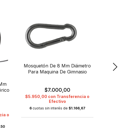
Mosquetón De 8 Mm Diámetro
Para Maquina De Gimnasio
 Mm
Cable De 
$7.000,00
rico
Recubri
$5.950,00
con
Transferencia o
Efectivo
$
6
cuotas sin interés de
$1.166,67
cia o
$19.764,2
,50
6
cuotas s