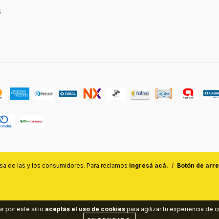
s
a de las y los consumidores. Para reclamos
ingresá acá.
/
Botón de arr
r por este sitio
aceptás el uso de cookies
para agilizar tu experiencia de 