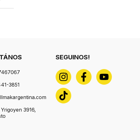
TÁNOS
SEGUINOS!
7467067
441-3851
llmakargentina.com
o Yrigoyen 3916,
sto