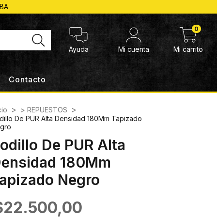
ABA
0
Ayuda
Mi cuenta
Mi carrito
Contacto
>
>
cio
> REPUESTOS
dillo De PUR Alta Densidad 180Mm Tapizado
gro
odillo De PUR Alta
ensidad 180Mm
apizado Negro
$22.500,00