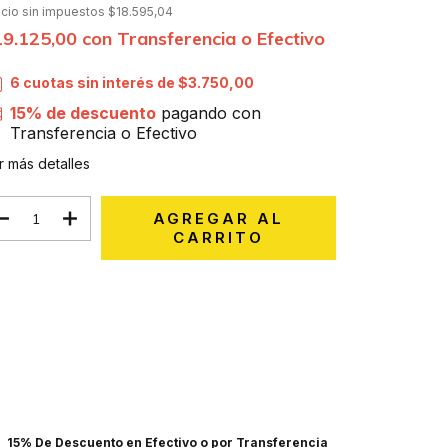
ecio sin impuestos
$18.595,04
19.125,00
con
Transferencia o Efectivo
6
cuotas sin interés de
$3.750,00
15% de descuento
pagando con
Transferencia o Efectivo
r más detalles
Medios de envío
CAMBIAR CP
regas para el CP:
CALCULAR
ciá sesión
y usá tus datos de entrega
sé mi código postal
15% De Descuento en Efectivo o por Transferencia