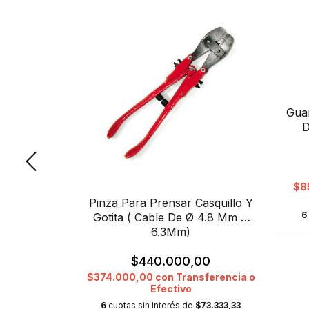
Gua
D
$8
able De 4.8
Pinza Para Prensar Casquillo Y
6
asio
Gotita ( Cable De Ø 4.8 Mm Y
6.3Mm)
00
$440.000,00
sferencia o
$374.000,00
con
Transferencia o
Efectivo
e
$2.276,33
6
cuotas sin interés de
$73.333,33