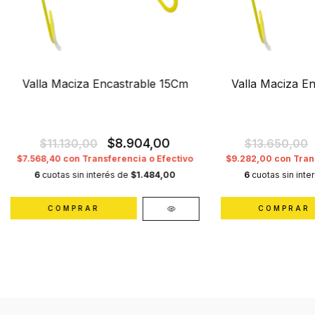
Valla Maciza Encastrable 15Cm
Valla Maciza E
$8.904,00
$11.130,00
$13.650,00
$7.568,40
con
Transferencia o Efectivo
$9.282,00
con
Tran
6
cuotas sin interés de
$1.484,00
6
cuotas sin inte