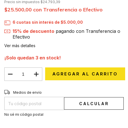
Precio sin impuestos
$24.793,39
$25.500,00
con
Transferencia o Efectivo
6
cuotas sin interés de
$5.000,00
15% de descuento
pagando con Transferencia o
Efectivo
Ver más detalles
¡Solo quedan
3
en stock!
CAMBIAR CP
Entregas para el CP:
Medios de envío
CALCULAR
No sé mi código postal