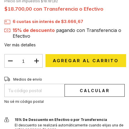
Precio sin impuestos
$18.181,82
$18.700,00
con
Transferencia o Efectivo
6
cuotas sin interés de
$3.666,67
15% de descuento
pagando con Transferencia o
Efectivo
Ver más detalles
CAMBIAR CP
Entregas para el CP:
Medios de envío
CALCULAR
No sé mi código postal
15% De Descuento en Efectivo o por Transferencia
El descuento se realizará automáticamente cuando elijas una de